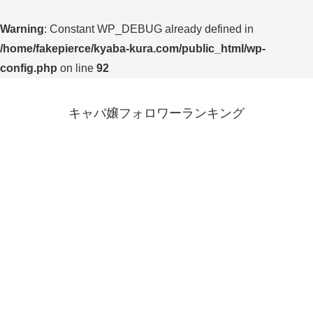
Warning
: Constant WP_DEBUG already defined in
/home/fakepierce/kyaba-kura.com/public_html/wp-
config.php
on line
92
キャバ嬢フォロワーランキング