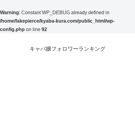
Warning
: Constant WP_DEBUG already defined in
/home/fakepierce/kyaba-kura.com/public_html/wp-
config.php
on line
92
キャバ嬢フォロワーランキング