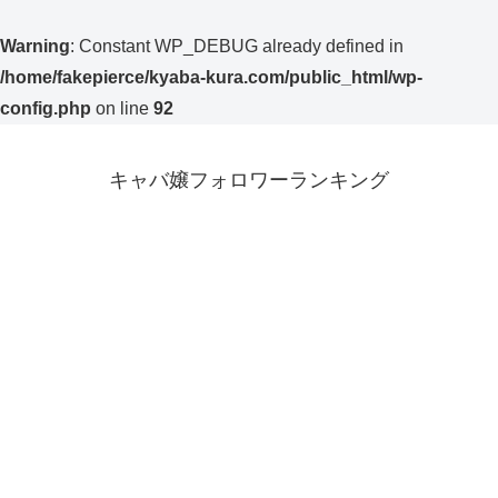
Warning
: Constant WP_DEBUG already defined in
/home/fakepierce/kyaba-kura.com/public_html/wp-
config.php
on line
92
キャバ嬢フォロワーランキング