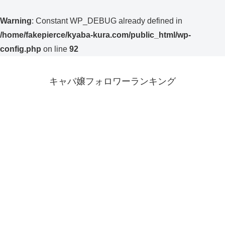
Warning
: Constant WP_DEBUG already defined in
/home/fakepierce/kyaba-kura.com/public_html/wp-
config.php
on line
92
キャバ嬢フォロワーランキング